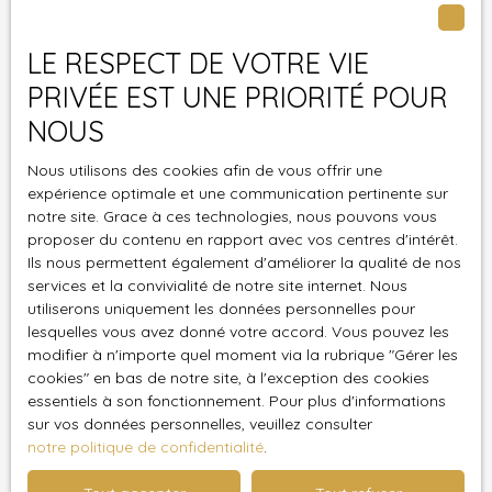
Ne manquez plus aucun bien correspondant à votre
recherche en vous inscrivant à notre alerte mail !
LE RESPECT DE VOTRE VIE
PRIVÉE EST UNE PRIORITÉ POUR
Prénom
NOUS
Nom
Nous utilisons des cookies afin de vous offrir une
expérience optimale et une communication pertinente sur
Email
notre site. Grace à ces technologies, nous pouvons vous
proposer du contenu en rapport avec vos centres d'intérêt.
Ils nous permettent également d'améliorer la qualité de nos
Type d'offre
Vente
services et la convivialité de notre site internet. Nous
utiliserons uniquement les données personnelles pour
Type de bien
lesquelles vous avez donné votre accord. Vous pouvez les
Fonds de commerce
modifier à n'importe quel moment via la rubrique ″Gérer les
cookies″ en bas de notre site, à l'exception des cookies
Activités
essentiels à son fonctionnement. Pour plus d'informations
sur vos données personnelles, veuillez consulter
Localisation
notre politique de confidentialité
.