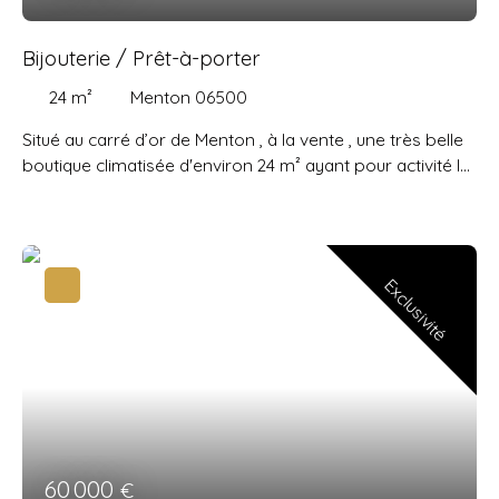
Bijouterie / Prêt-à-porter
24
m²
Menton 06500
Situé au carré d’or de Menton , à la vente , une très belle
boutique climatisée d'environ 24 m² ayant pour activité la
vente de bijoux et prêt-à-porter . Celle-ci dispose de 3
vitrines pour environ 7ML .
Vendu entièrement
aménagée et équipée.
Bail tout commerces excepté
restauration.
Fort potentiel
!
Exclusivité
60 000
€