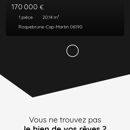
170 000
€
1
pièce
20.14
m²
Roquebrune-Cap-Martin 06190
Vous ne trouvez pas
le bien de vos rêves ?